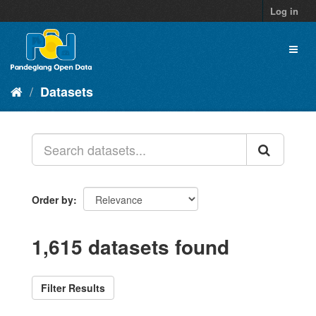
Skip
Log in
to
content
Toggl
naviga
Datasets
Order by
1,615 datasets found
Filter Results