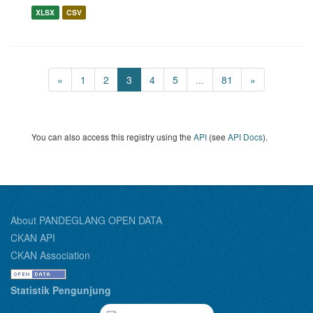
XLSX
CSV
«
1
2
3
4
5
...
81
»
You can also access this registry using the
API
(see
API Docs
).
About PANDEGLANG OPEN DATA
CKAN API
CKAN Association
Statistik Pengunjung