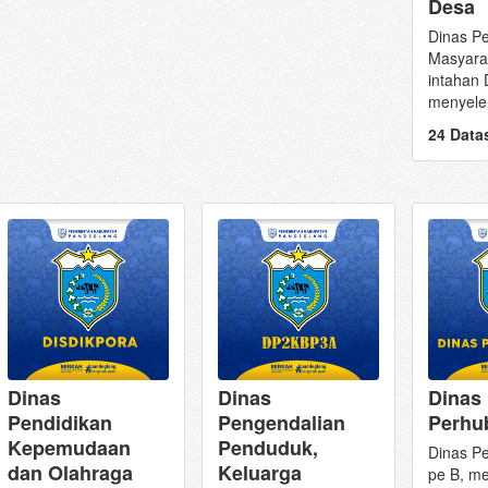
Desa
Dinas P
Masyara
intahan 
menyele
24 Data
Dinas
Dinas
Dinas
Pendidikan
Pengendalian
Perhu
Kepemudaan
Penduduk,
Dinas P
dan Olahraga
Keluarga
pe B, m