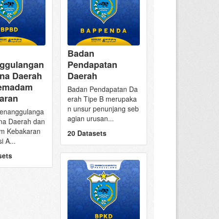
Badan
ggulangan
Pendapatan
na Daerah
Daerah
Pemadam
Badan Pendapatan Da
aran
erah Tipe B merupaka
n unsur penunjang seb
enanggulanga
agian urusan...
na Daerah dan
m Kebakaran
20 Datasets
i A...
sets