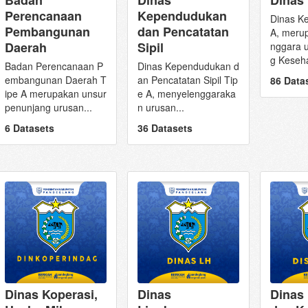
Dinas
Perencanaan
Kependudukan
Dinas K
Pembangunan
dan Pencatatan
A, meru
Daerah
Sipil
nggara u
g Keseh
Badan Perencanaan P
Dinas Kependudukan d
embangunan Daerah T
an Pencatatan Sipil Tip
86 Data
ipe A merupakan unsur
e A, menyelenggaraka
penunjang urusan...
n urusan...
6 Datasets
36 Datasets
Dinas 
Dinas Koperasi,
Dinas