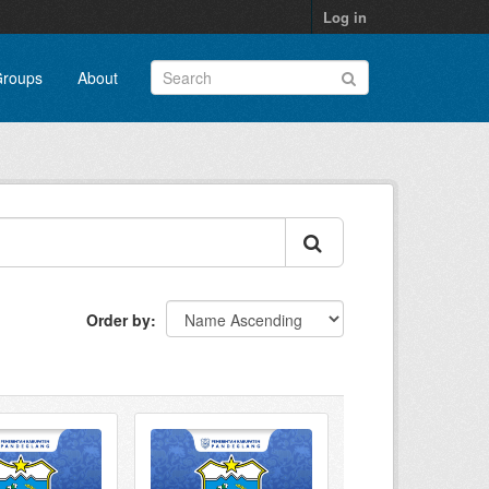
Log in
roups
About
Order by