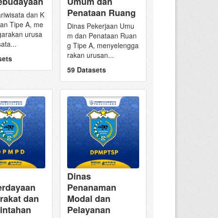
ebudayaan
Umum dan
Penataan Ruang
riwisata dan K
an Tipe A, me
Dinas Pekerjaan Umu
garakan urusa
m dan Penataan Ruan
ata...
g Tipe A, menyelengga
rakan urusan...
sets
59 Datasets
Dinas
Penanaman
rdayaan
Modal dan
rakat dan
Pelayanan
intahan