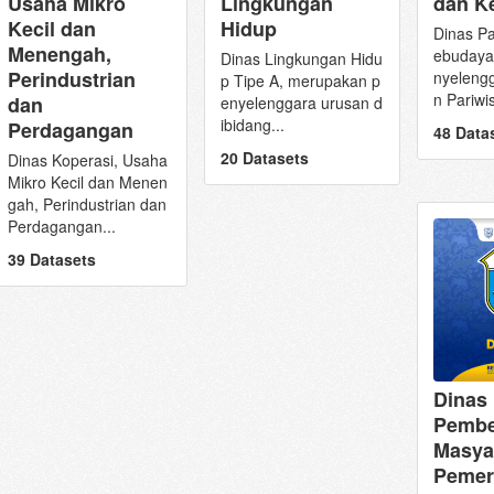
dan K
Usaha Mikro
Lingkungan
Kecil dan
Hidup
Dinas Pa
Menengah,
ebudaya
Dinas Lingkungan Hidu
Perindustrian
nyeleng
p Tipe A, merupakan p
n Pariwis
dan
enyelenggara urusan d
ibidang...
Perdagangan
48 Data
20 Datasets
Dinas Koperasi, Usaha
Mikro Kecil dan Menen
gah, Perindustrian dan
Perdagangan...
39 Datasets
Dinas
Pembe
Masya
Pemer