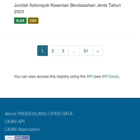
Jumlah Kelompok Kesenian Berdasarkan Jenis Tahun
2023
XLSX
CSV
1
2
3
...
81
»
You can also access this registry using the
API
(see
API Docs
).
About PANDEGLANG OPEN DATA
CKAN API
CKAN Association