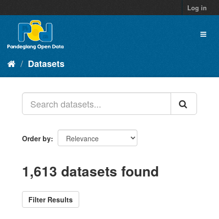
Skip
Log in
to
content
Toggl
naviga
Datasets
Order by
1,613 datasets found
Filter Results