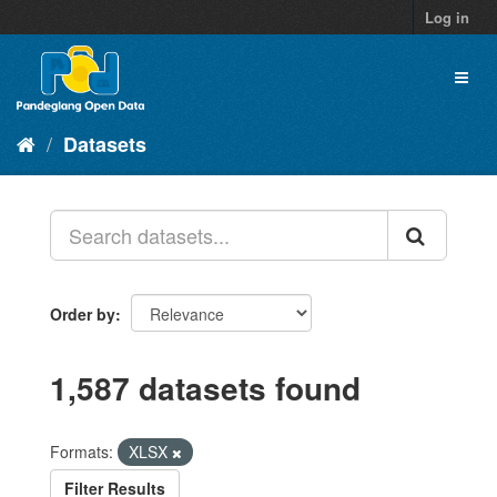
Skip
Log in
to
content
Toggl
naviga
Datasets
Order by
1,587 datasets found
Formats:
XLSX
Filter Results