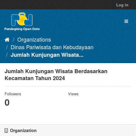
Skip
Log in
to
content
Toggl
naviga
Organizations
Dinas Pariwisata dan Kebudayaan
Jumlah Kunjungan Wisata...
Jumlah Kunjungan Wisata Berdasarkan
Kecamatan Tahun 2024
Followers
Views
0
Organization