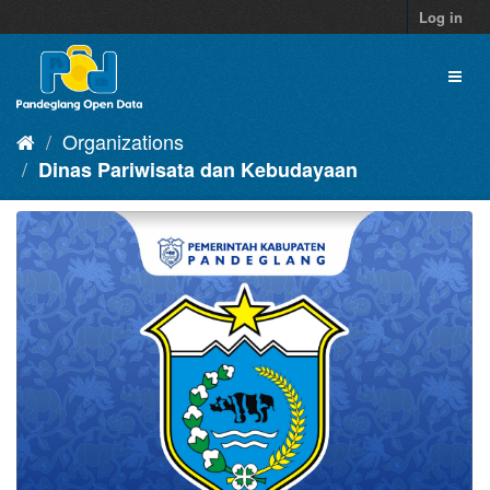
Skip
Log in
to
content
Toggl
naviga
Organizations
Dinas Pariwisata dan Kebudayaan