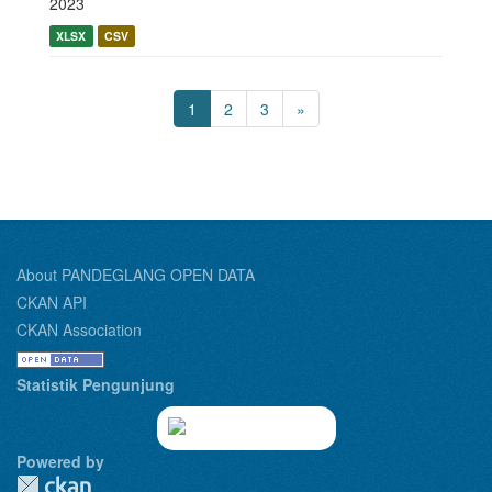
2023
XLSX
CSV
1
2
3
»
About PANDEGLANG OPEN DATA
CKAN API
CKAN Association
Statistik Pengunjung
Powered by