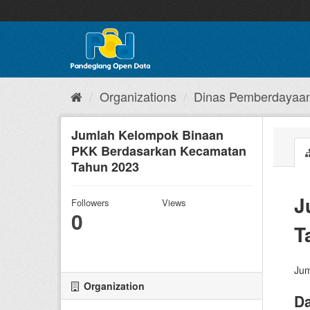
Skip
to
content
Organizations
Dinas Pemberdayaan
Jumlah Kelompok Binaan
PKK Berdasarkan Kecamatan
Tahun 2023
J
Followers
Views
0
T
Jum
Organization
Da