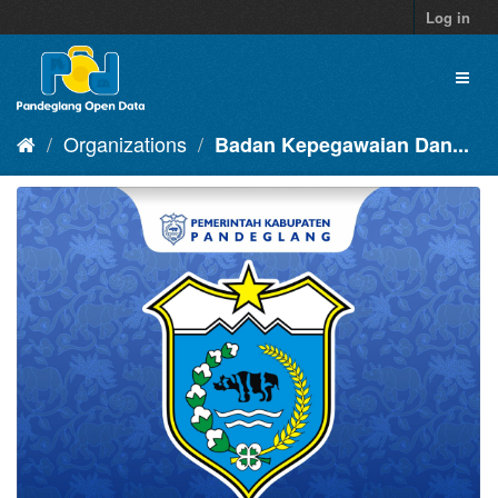
Skip
Log in
to
content
Toggl
naviga
Organizations
Badan Kepegawaian Dan...