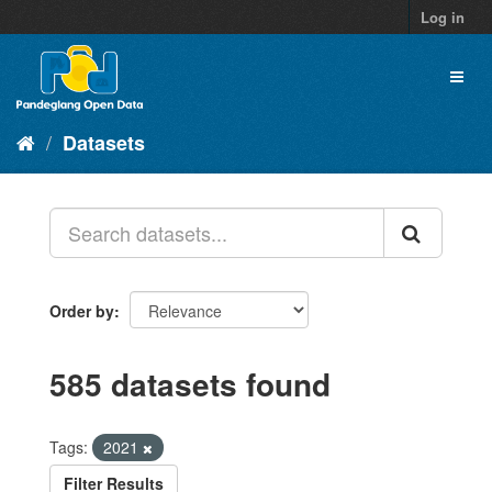
Skip
Log in
to
content
Toggl
naviga
Datasets
Order by
585 datasets found
Tags:
2021
Filter Results