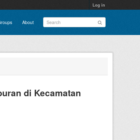
Log in
roups
About
buran di Kecamatan