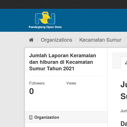
Skip
to
content
Organizations
Kecamatan Sumur
Jumlah Laporan Keramaian
dan hiburan di Kecamatan
Sumur Tahun 2021
J
Followers
Views
0
S
Jum
Organization
Da