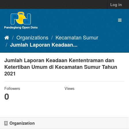
Skip
Log in
to
content
Toggl
naviga
Organizations
Kecamatan Sumur
Jumlah Laporan Keadaan...
Jumlah Laporan Keadaan Kententraman dan
Ketertiban Umum di Kecamatan Sumur Tahun
2021
Followers
Views
0
Organization