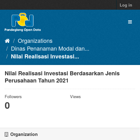
Skip
Log in
to
content
Toggl
naviga
Organizations
Dinas Penanaman Modal dan...
Nilai Realisasi Investasi...
Nilai Realisasi Investasi Berdasarkan Jenis
Perusahaan Tahun 2021
Followers
Views
0
Organization