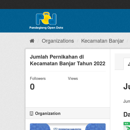
Skip
to
content
Organizations
Kecamatan Banjar
Jumlah Pernikahan di
Kecamatan Banjar Tahun 2022
Followers
Views
0
J
Jum
Da
Organization