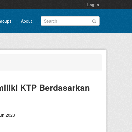
Log in
roups
About
iliki KTP Berdasarkan
hun 2023