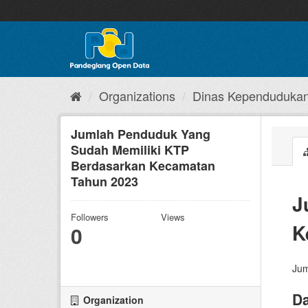
Skip
to
content
Organizations
Dinas Kependudukan 
Jumlah Penduduk Yang
Sudah Memiliki KTP
Berdasarkan Kecamatan
Tahun 2023
J
Followers
Views
K
0
Jum
Da
Organization