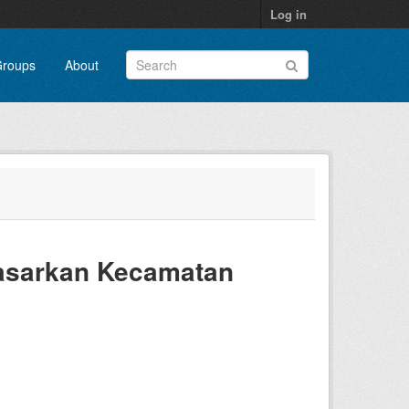
Log in
roups
About
asarkan Kecamatan