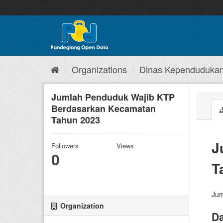
Skip
to
content
Organizations
Dinas Kependudukan 
Jumlah Penduduk Wajib KTP
Berdasarkan Kecamatan
Tahun 2023
J
Followers
Views
0
T
Jum
Organization
Da