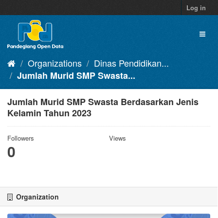
Skip
Log in
to
content
Toggl
naviga
Organizations
Dinas Pendidikan...
Jumlah Murid SMP Swasta...
Jumlah Murid SMP Swasta Berdasarkan Jenis
Kelamin Tahun 2023
Followers
Views
0
Organization