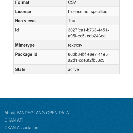
Format
CSV
License
License not specified
Has views
True
Id
3027fca1-b763-4451-
a95f-ec51ceb246ed
Mimetype
text/csv
Package id
660b84bf-e6e7-41e5-
a2d1-cde3f2fb53c3
State
active
About PANDEGLANG OPEN DATA
CKAN API
CKAN Association