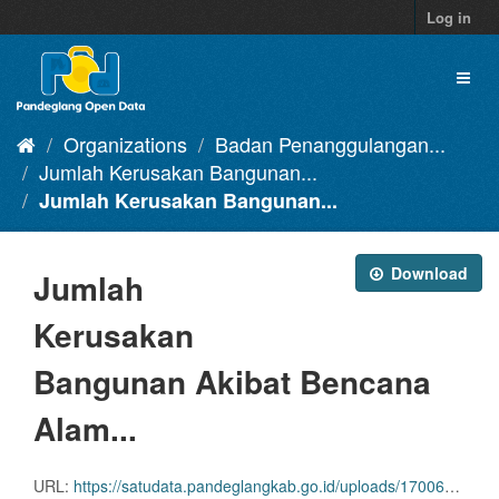
Skip
Log in
to
content
Toggl
naviga
Organizations
Badan Penanggulangan...
Jumlah Kerusakan Bangunan...
Jumlah Kerusakan Bangunan...
Download
Jumlah
Kerusakan
Bangunan Akibat Bencana
Alam...
URL:
https://satudata.pandeglangkab.go.id/uploads/1700625600.csv