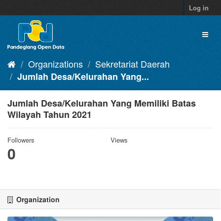
Skip
Log in
to
content
Toggl
naviga
Organizations
Sekretariat Daerah
Jumlah Desa/Kelurahan Yang...
Jumlah Desa/Kelurahan Yang Memiliki Batas
Wilayah Tahun 2021
Followers
Views
0
Organization