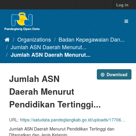
Skip
Log in
to
content
Toggl
naviga
Organizations
Badan Kepegawaian Dan...
Jumlah ASN Daerah Menurut...
Jumlah ASN Daerah Menurut...
Download
Jumlah ASN
Daerah Menurut
Pendidikan Tertinggi...
URL:
https://satudata.pandeglangkab.go.id/uploads/1770607224.xlsx
Jumlah ASN Daerah Menurut Pendidikan Tertinggi dan
Ditamatkan dan Jenis Kelamin