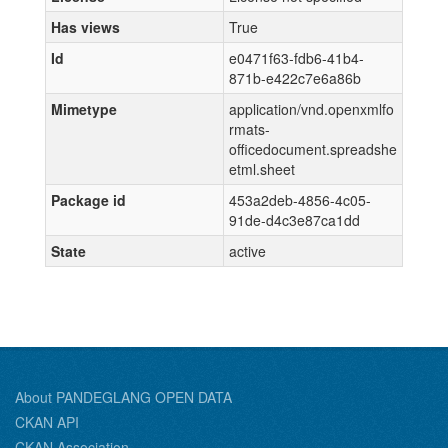
Has views
True
Id
e0471f63-fdb6-41b4-
871b-e422c7e6a86b
Mimetype
application/vnd.openxmlfo
rmats-
officedocument.spreadshe
etml.sheet
Package id
453a2deb-4856-4c05-
91de-d4c3e87ca1dd
State
active
About PANDEGLANG OPEN DATA
CKAN API
CKAN Association