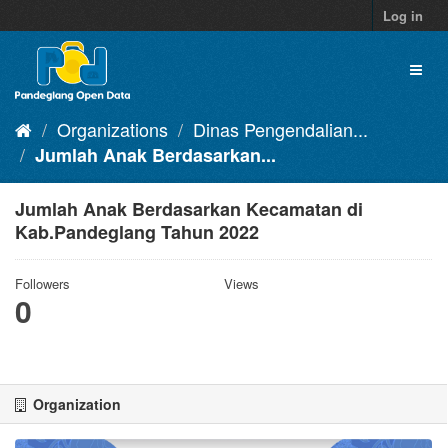
Skip
Log in
to
content
Toggl
naviga
Organizations
Dinas Pengendalian...
Jumlah Anak Berdasarkan...
Jumlah Anak Berdasarkan Kecamatan di
Kab.Pandeglang Tahun 2022
Followers
Views
0
Organization