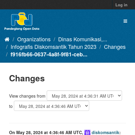
Skip
Log in
to
content
Toggl
naviga
Organizations
Dinas Komunikasi,...
Infografis Diskomsantik Tahun 2023
Changes
f916fb66-0637-4a8f-9f81-ceb...
Changes
View changes from
to
On May 28, 2024 at 4:36:46 AM UTC,
diskomsantik
: