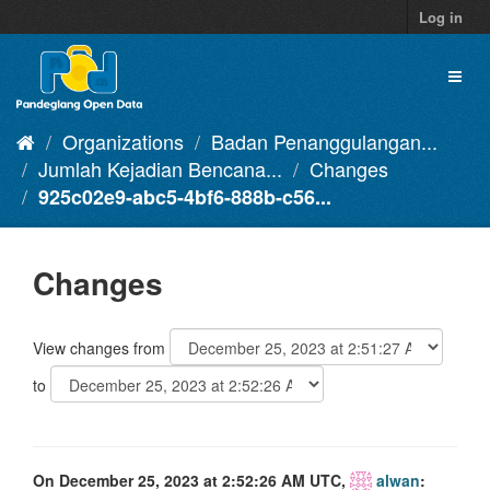
Skip
Log in
to
content
Toggl
naviga
Organizations
Badan Penanggulangan...
Jumlah Kejadian Bencana...
Changes
925c02e9-abc5-4bf6-888b-c56...
Changes
View changes from
to
On December 25, 2023 at 2:52:26 AM UTC,
alwan
: