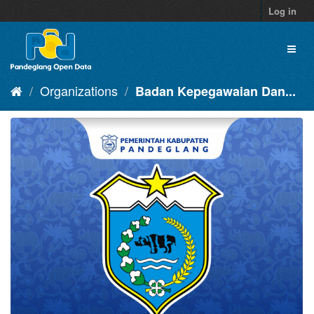
Skip
Log in
to
content
Toggl
naviga
Organizations
Badan Kepegawaian Dan...