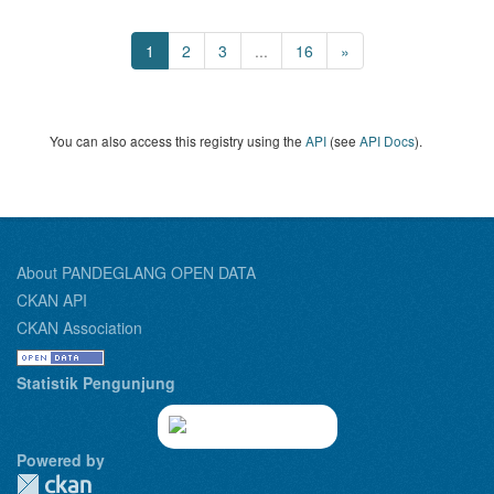
1
2
3
...
16
»
You can also access this registry using the
API
(see
API Docs
).
About PANDEGLANG OPEN DATA
CKAN API
CKAN Association
Statistik Pengunjung
Powered by