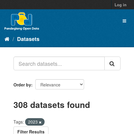
Skip
Log in
to
content
Toggl
naviga
Datasets
Order by
308 datasets found
Tags:
2023
Filter Results