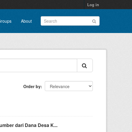
Log in
roups
About
Order by
mber dari Dana Desa K...