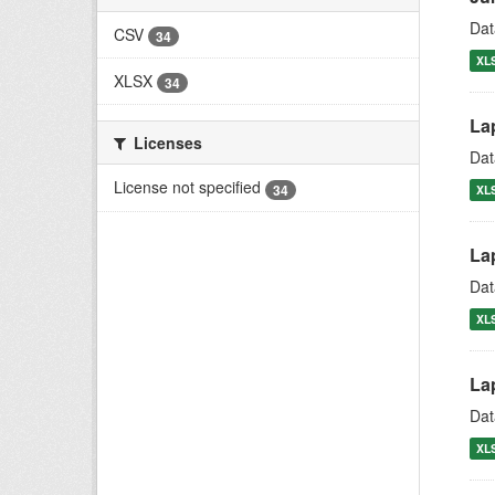
Dat
CSV
34
XL
XLSX
34
La
Licenses
Dat
License not specified
34
XL
La
Dat
XL
La
Dat
XL