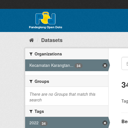
Skip
to
content
Datasets
Organizations
Kecamatan Karangtan...
34
Groups
3
There are no Groups that match this
search
Tag
Tags
Be
2022
34