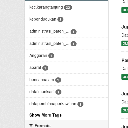
Dat
kec.karangtanjung
32
XL
kependudukan
3
Ju
administrasi_paten_...
1
Dat
administrasi_paten_...
1
XL
Anggaran
1
Pa
aparat
1
Dat
XL
bencanaalam
1
dataimunisasi
1
Ju
Dat
datapembinaaperkawinan
1
XL
Show More Tags
Formats
Ju