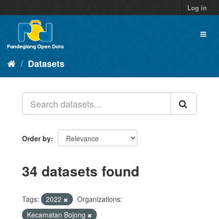
Skip
Log in
to
content
Toggl
naviga
Datasets
Order by
34 datasets found
Tags:
2022
Organizations:
Kecamatan Bojong