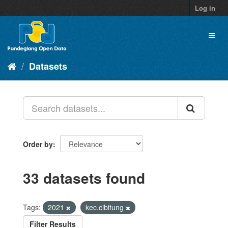
Skip
Log in
to
content
Toggl
naviga
Datasets
Order by
33 datasets found
Tags:
2021
kec.cibitung
Filter Results