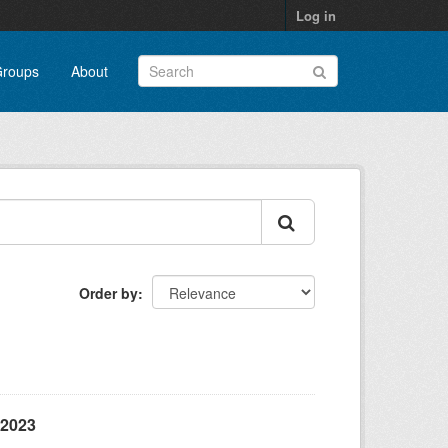
Log in
roups
About
Order by
 2023