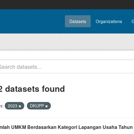
Datasets
Organizations
G
2 datasets found
s:
2023
DKUPP
mlah UMKM Berdasarkan Kategori Lapangan Usaha Tahun