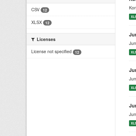
Kon
CSV
12
XL
XLSX
12
Ju
Licenses
Jum
License not specified
12
XL
Ju
Jum
XL
Ju
Jum
XL