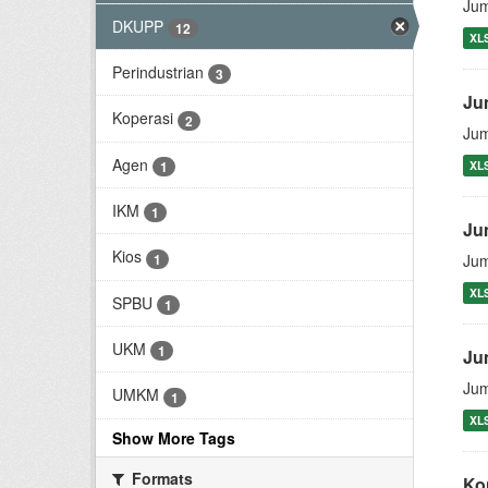
Jum
DKUPP
12
XL
Perindustrian
3
Ju
Koperasi
2
Jum
Agen
1
XL
IKM
1
Ju
Kios
1
Jum
XL
SPBU
1
UKM
1
Ju
Jum
UMKM
1
XL
Show More Tags
Formats
Ko