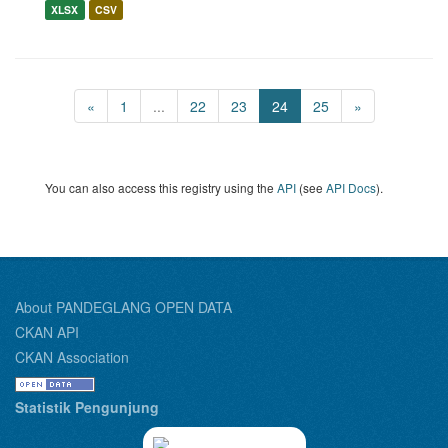
XLSX
CSV
«
1
...
22
23
24
25
»
You can also access this registry using the
API
(see
API Docs
).
About PANDEGLANG OPEN DATA
CKAN API
CKAN Association
Statistik Pengunjung