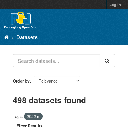
Skip
Log in
to
content
Toggl
naviga
Datasets
Order by
498 datasets found
Tags:
2022
Filter Results